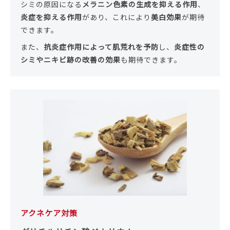
シミの原因になる
メラニン色素の生成を抑える作用
、
炎症を抑える作用
があり、これにより
美白効果
が期待
できます。
また、
抗炎症作用によって肌荒れを予防
し、
炎症性の
シミやニキビ跡の改善の効果
も期待できます。
アクネケア対策